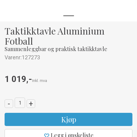
Taktikktavle Aluminium
Fotball
Sammenleggbar og praktisk taktikktavle
Varenr:
127273
1 019,-
Inkl. mva
-
+
Kjøp
Legg i ønskeliste