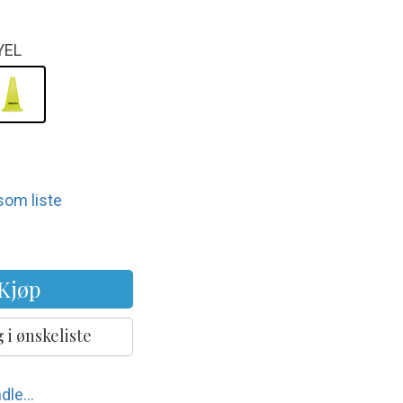
YEL
 som liste
Kjøp
 i ønskeliste
dle...