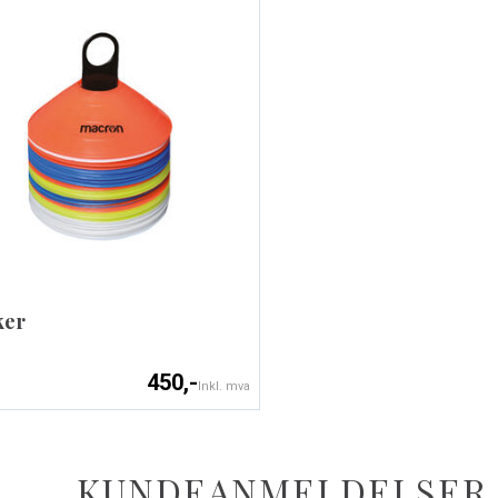
ker
450,-
Inkl. mva
KUNDEANMELDELSER