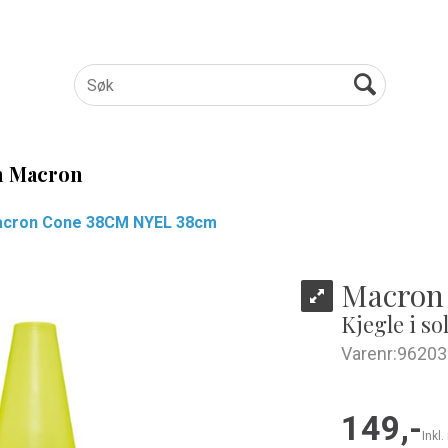
 Macron
cron Cone 38CM NYEL 38cm
Macron
Kjegle i so
Varenr:
96203
149,-
Inkl