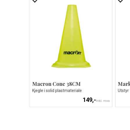
Macron Cone 38CM
Mar
Kjegle i solid plastmateriale
Utstyr
149,-
Inkl. mva