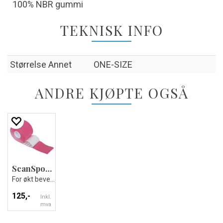
100% NBR gummi
TEKNISK INFO
Størrelse Annet
ONE-SIZE
ANDRE KJØPTE OGSÅ
ScanSport Kinesiologitape
For økt bevegelighet og helingsprosess
125,-
Inkl.
mva