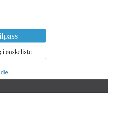
ilpass
 i ønskeliste
dle...