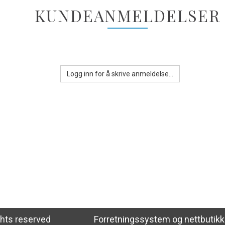
KUNDEANMELDELSER
Logg inn for å skrive anmeldelse...
ghts reserved
Forretningssystem
og
nettbutik