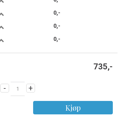
0,-
0,-
0,-
735,-
-
+
Kjøp