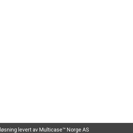
kløsning
levert av
Multicase™ Norge AS